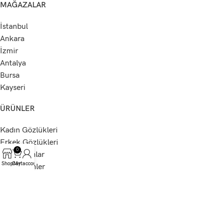
MAĞAZALAR
İstanbul
Ankara
İzmir
Antalya
Bursa
Kayseri
ÜRÜNLER
Kadın Gözlükleri
Erkek Gözlükleri
0
Çok Satanlar
Shop
Cart
My account
Yeni Gelenler
Özel Gözlükler
Tüm Gözlükler
KURUMSAL