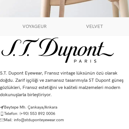
VOYAGEUR
VELVET
A lacus bibendum pulvinar
Furniture
S.T. Dupont Eyewear, Fransız vintage lüksünün özü olarak
doğdu. Zarif işçiliği ve zamansız tasarımıyla ST Dupont güneş
gözlükleri, Fransız estetiğini ve kaliteli malzemeleri modern
dokunuşlarla birleştiriyor.
Beytepe Mh. Çankaya/Ankara
Telefon: (+90) 553 892 0006
Mail: info@stduponteyewear.com