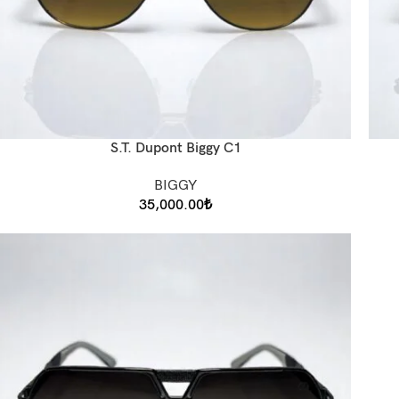
S.T. Dupont Biggy C1
BIGGY
35,000.00
₺