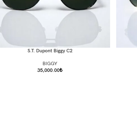
S.T. Dupont Biggy C2
BIGGY
35,000.00
₺