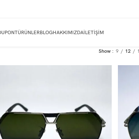
DUPONT
ÜRÜNLER
BLOG
HAKKIMIZDA
İLETIŞIM
Show
9
12