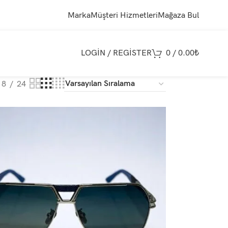
Marka
Müşteri Hizmetleri
Mağaza Bul
LOGIN / REGISTER
0
/
0.00
₺
18
24