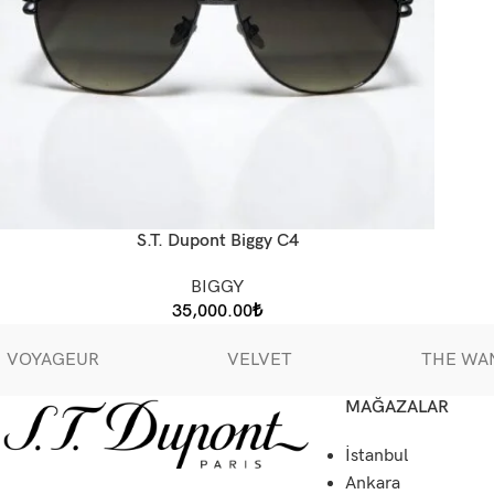
S.T. Dupont Biggy C4
BIGGY
35,000.00
₺
VOYAGEUR
VELVET
THE WA
MAĞAZALAR
İstanbul
Ankara