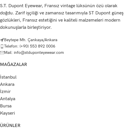
S.T. Dupont Eyewear, Fransız vintage lüksünün özü olarak
doğdu. Zarif işçiliği ve zamansız tasarımıyla ST Dupont güneş
gözlükleri, Fransız estetiğini ve kaliteli malzemeleri modern
dokunuşlarla birleştiriyor.
Beytepe Mh. Çankaya/Ankara
Telefon: (+90) 553 892 0006
Mail: info@stduponteyewear.com
MAĞAZALAR
İstanbul
Ankara
İzmir
Antalya
Bursa
Kayseri
ÜRÜNLER