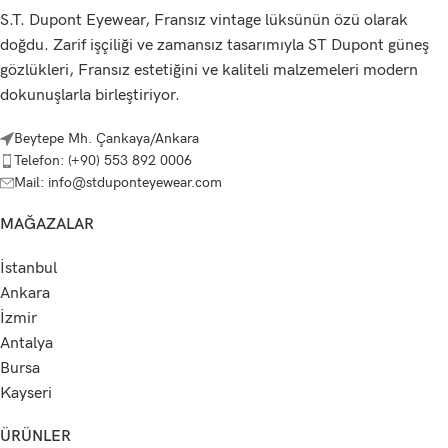
S.T. Dupont Eyewear, Fransız vintage lüksünün özü olarak
doğdu. Zarif işçiliği ve zamansız tasarımıyla ST Dupont güneş
gözlükleri, Fransız estetiğini ve kaliteli malzemeleri modern
dokunuşlarla birleştiriyor.
Beytepe Mh. Çankaya/Ankara
Telefon: (+90) 553 892 0006
Mail: info@stduponteyewear.com
MAĞAZALAR
İstanbul
Ankara
İzmir
Antalya
Bursa
Kayseri
ÜRÜNLER