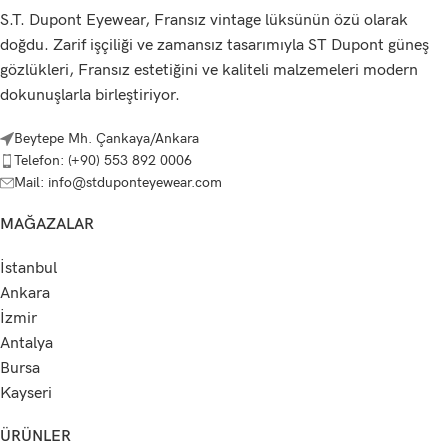
S.T. Dupont Eyewear, Fransız vintage lüksünün özü olarak
doğdu. Zarif işçiliği ve zamansız tasarımıyla ST Dupont güneş
gözlükleri, Fransız estetiğini ve kaliteli malzemeleri modern
dokunuşlarla birleştiriyor.
Beytepe Mh. Çankaya/Ankara
Telefon: (+90) 553 892 0006
Mail: info@stduponteyewear.com
MAĞAZALAR
İstanbul
Ankara
İzmir
Antalya
Bursa
Kayseri
ÜRÜNLER