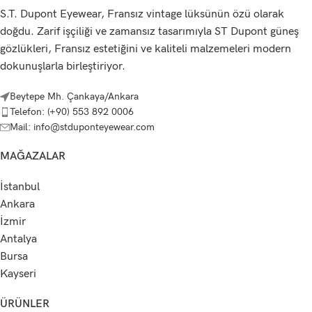
S.T. Dupont Eyewear, Fransız vintage lüksünün özü olarak
doğdu. Zarif işçiliği ve zamansız tasarımıyla ST Dupont güneş
gözlükleri, Fransız estetiğini ve kaliteli malzemeleri modern
dokunuşlarla birleştiriyor.
Beytepe Mh. Çankaya/Ankara
Telefon: (+90) 553 892 0006
Mail: info@stduponteyewear.com
MAĞAZALAR
İstanbul
Ankara
İzmir
Antalya
Bursa
Kayseri
ÜRÜNLER