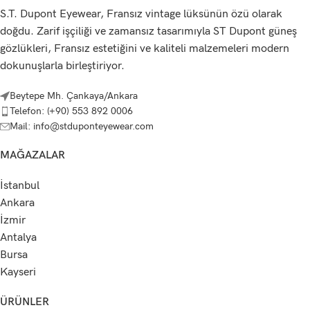
S.T. Dupont Eyewear, Fransız vintage lüksünün özü olarak
doğdu. Zarif işçiliği ve zamansız tasarımıyla ST Dupont güneş
gözlükleri, Fransız estetiğini ve kaliteli malzemeleri modern
dokunuşlarla birleştiriyor.
Beytepe Mh. Çankaya/Ankara
Telefon: (+90) 553 892 0006
Mail: info@stduponteyewear.com
MAĞAZALAR
İstanbul
Ankara
İzmir
Antalya
Bursa
Kayseri
ÜRÜNLER